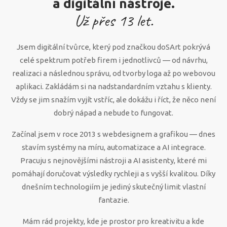
a digitální nástroje.
Už přes
13
let.
Jsem digitální tvůrce, který pod značkou doSArt pokrývá
celé spektrum potřeb firem i jednotlivců — od návrhu,
realizaci a následnou správu, od tvorby loga až po webovou
aplikaci. Zakládám si na nadstandardním vztahu s klienty.
Vždy se jim snažím vyjít vstříc, ale dokážu i říct, že něco není
dobrý nápad a nebude to fungovat.
Začínal jsem v roce 2013 s webdesignem a grafikou — dnes
stavím systémy na míru, automatizace a AI integrace.
Pracuju s nejnovějšími nástroji a AI asistenty, které mi
pomáhají doručovat výsledky rychleji a s vyšší kvalitou. Díky
dnešním technologiím je jediný skutečný limit vlastní
fantazie.
Mám rád projekty, kde je prostor pro kreativitu a kde