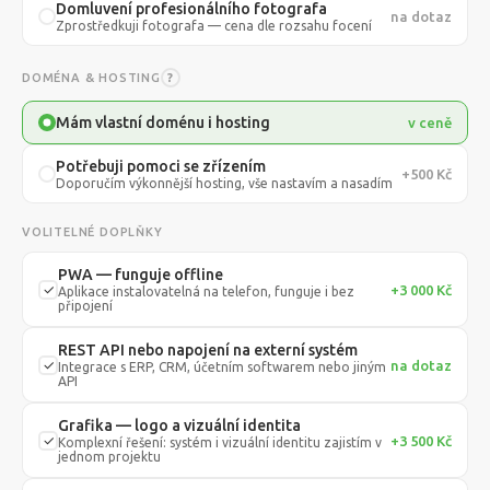
Domluvení profesionálního fotografa
na dotaz
Zprostředkuji fotografa — cena dle rozsahu focení
DOMÉNA & HOSTING
?
Mám vlastní doménu i hosting
v ceně
Potřebuji pomoci se zřízením
+500 Kč
Doporučím výkonnější hosting, vše nastavím a nasadím
VOLITELNÉ DOPLŇKY
PWA — funguje offline
+3 000 Kč
Aplikace instalovatelná na telefon, funguje i bez
připojení
REST API nebo napojení na externí systém
na dotaz
Integrace s ERP, CRM, účetním softwarem nebo jiným
API
Grafika — logo a vizuální identita
+3 500 Kč
Komplexní řešení: systém i vizuální identitu zajistím v
jednom projektu