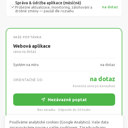
Správa & údržba aplikace (měsíčně)
na dotaz
Průběžné aktualizace, monitoring, zálohování a
drobné změny — paušál dle rozsahu
VAŠE POPTÁVKA
Webová aplikace
cena na dotaz
Systém na míru
na dotaz
na dotaz
ORIENTAČNĚ OD
Konečná cena po konzultaci
Nezávazně poptat
Bez závazku · Odpovím do 24 hodin
Používáme analytické cookies (Google Analytics). Vaše data
zpracováváme pouze s vaším souhlasem.
Zásady ochrany