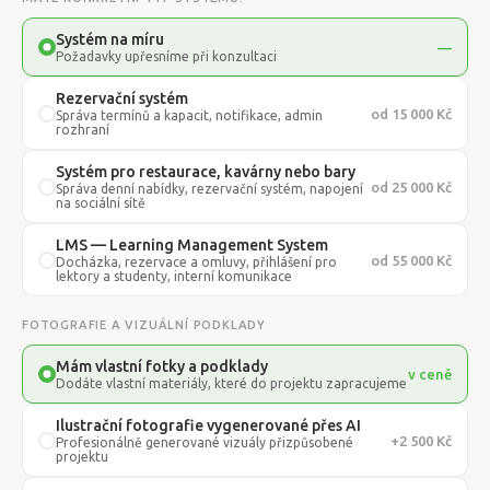
Systém na míru
—
Požadavky upřesníme při konzultaci
Rezervační systém
od 15 000 Kč
Správa termínů a kapacit, notifikace, admin
rozhraní
Systém pro restaurace, kavárny nebo bary
od 25 000 Kč
Správa denní nabídky, rezervační systém, napojení
na sociální sítě
LMS — Learning Management System
od 55 000 Kč
Docházka, rezervace a omluvy, přihlášení pro
lektory a studenty, interní komunikace
FOTOGRAFIE A VIZUÁLNÍ PODKLADY
Mám vlastní fotky a podklady
v ceně
Dodáte vlastní materiály, které do projektu zapracujeme
Ilustrační fotografie vygenerované přes AI
+2 500 Kč
Profesionálně generované vizuály přizpůsobené
projektu